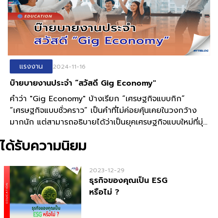
แรงงาน
2024-11-16
บ๊ายบายงานประจำ “สวัสดี Gig Economy"
คำว่า "Gig Economy" บ้างเรียก “เศรษฐกิจแบบกิก”
“เศรษฐกิจแบบชั่วคราว” เป็นคำที่ไม่ค่อยคุ้นเคยในวงกว้าง
มากนัก แต่สามารถอธิบายได้ว่าเป็นยุคเศรษฐกิจแบบใหม่ที่มุ่ง
เน้นความยืดหยุ่นและเป็นอิสระมากขึ้น ซึ่งถูกนำมาใช้กันอย่าง
ได้รับความนิยม
แพร่หลายเมื่อราว ๆ 10 ปีนี้เอง จนกลายเป็นส่วนสำคัญของ
ตลาดแรงงานในปัจจุบัน
2023-12-29
ธุรกิจของคุณเป็น ESG
หรือไม่ ?