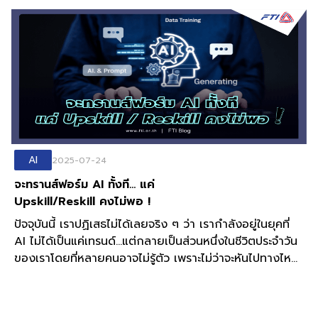
มาช่วย นั่นเพราะตลาดแรงงานดิจิทัลนั้นเปรียบได้กับสนาม
แข่งขันของแรงงานยุคใหม่ ใครที่มีทักษะดิจิทัลมากกว่าย่อมมี
โอกาสมากกว่า
AI
2025-07-24
จะทรานส์ฟอร์ม AI ทั้งที... แค่
Upskill/Reskill คงไม่พอ !
ปัจจุบันนี้ เราปฏิเสธไม่ได้เลยจริง ๆ ว่า เรากำลังอยู่ในยุคที่
AI ไม่ได้เป็นแค่เทรนด์...แต่กลายเป็นส่วนหนึ่งในชีวิตประจำวัน
ของเราโดยที่หลายคนอาจไม่รู้ตัว เพราะไม่ว่าจะหันไปทางไหน
ทั้งในวงการอุตสาหกรรม/การผลิต ธุรกิจ การศึกษา สื่อ
หรือแม้แต่งานบริการ ที่ทุกคนต่างพูดถึง “AI” ราวกับว่ามัน
เป็นผู้เล่นใหม่ที่กำลังจะมาเปลี่ยนเกม !