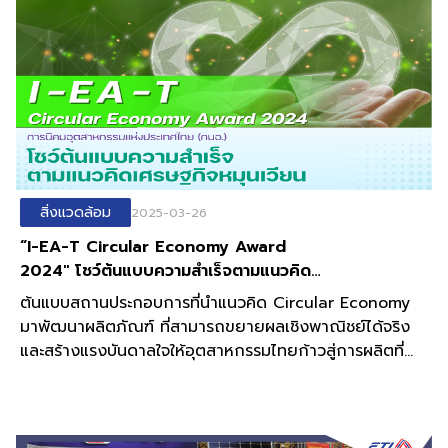
สิ่งแวดล้อม
2025-03-26
“I-EA-T Circular Economy Award
2024" โชว์ต้นแบบความสำเร็จตามแนวคิด
เศรษฐกิจหมุนเวียน
ต้นแบบสถานประกอบการที่นำแนวคิด Circular Economy
มาพัฒนาผลิตภัณฑ์ ที่สามารถขยายผลเชิงพาณิชย์ได้จริง
และสร้างแรงบันดาลใจให้อุตสาหกรรมไทยก้าวสู่การผลิตที่
ยั่งยืน โดยรางวัลนี้สะท้อนแนวคิดเศรษฐกิจหมุนเวียน ซึ่งเป็น
เครื่องยืนยันถึงความมุ่งมั่นของภาคอุตสาหกรรมไทยในการ
ออกแบบผลิตภัณฑ์และกระบวนการผลิตให้สอดคล้องกับหลัก
เศรษฐกิจหมุนเวียน (Circular Economy)