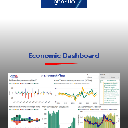
ดูทั้งหมด
(Indo-Pacific Economic
Framework: IPEF)
Economic Dashboard