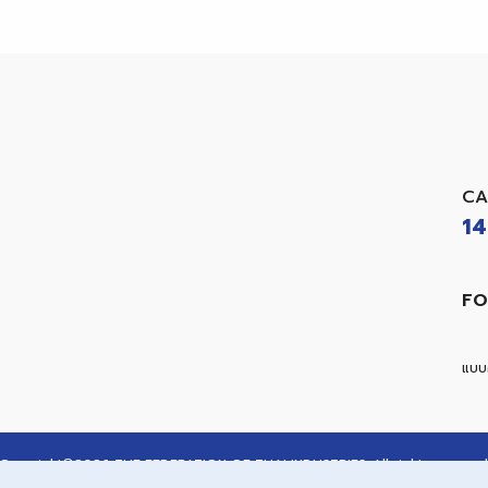
CA
14
FO
แบบค
Copyright©
2026
THE FEDERATION OF THAI INDUSTRIES. All right reserved