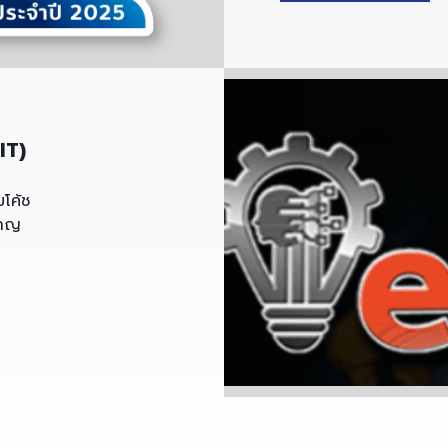
IT)
โค้ช
ชาญ